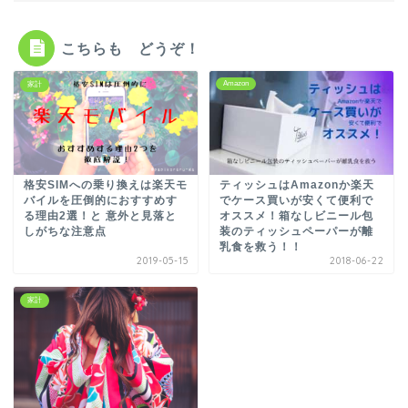
こちらも どうぞ！
Amazon
家計
格安SIMへの乗り換えは楽天モ
ティッシュはAmazonか楽天
バイルを圧倒的におすすめす
でケース買いが安くて便利で
る理由2選！と 意外と見落と
オススメ！箱なしビニール包
しがちな注意点
装のティッシュペーパーが離
乳食を救う！！
2019-05-15
2018-06-22
家計