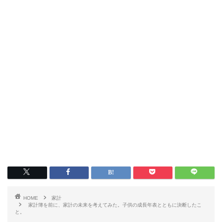
HOME
家計
家計簿を前に、家計の未来を考えてみた。子供の成長年表とともに決断したこ
と。